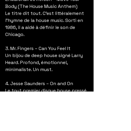
Body (The House Music Anthem)
Le titre dit tout. C’est littéralement 
l’hymne de la house music. Sorti en 
1986, il a aidé à définir le son de 
Chicago.
3. Mr. Fingers – Can You Feel It
Un bijou de deep house signé Larry 
Heard. Profond, émotionnel, 
minimaliste. Un must.
4. Jesse Saunders – On and On
Le tout premier disque house pressé 
en vinyle (1984). Un morceau 
historique.
5. Adonis – No Way Back
Un groove cru et brut, typique du 